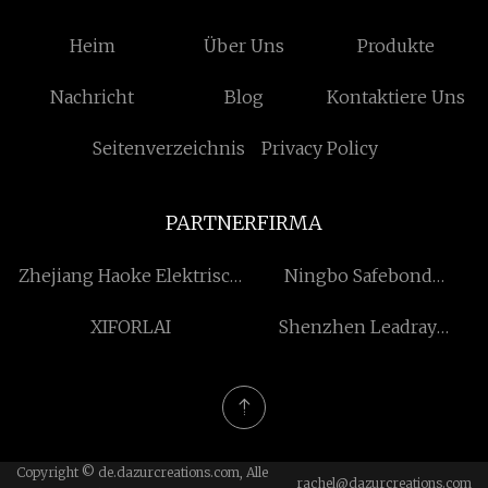
Heim
Über Uns
Produkte
Nachricht
Blog
Kontaktiere Uns
Seitenverzeichnis
Privacy Policy
PARTNERFIRMA
Zhejiang Haoke Elektrisch
Ningbo Safebond
Co., Ltd.
Medizinisch Co., GmbH.
XIFORLAI
Shenzhen Leadray
Optoelektronisch Co., Ltd.
Copyright © de.dazurcreations.com, Alle
rachel@dazurcreations.com