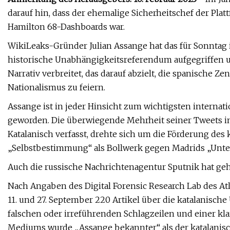
darauf hin, dass der ehemalige Sicherheitschef der Pla
Hamilton 68-Dashboards war.
WikiLeaks-Gründer Julian Assange hat das für Sonntag 
historische Unabhängigkeitsreferendum aufgegriffen u
Narrativ verbreitet, das darauf abzielt, die spanische 
Nationalismus zu feiern.
Assange ist in jeder Hinsicht zum wichtigsten intern
geworden. Die überwiegende Mehrheit seiner Tweets in
Katalanisch verfasst, drehte sich um die Förderung des
„Selbstbestimmung“ als Bollwerk gegen Madrids „Unte
Auch die russische Nachrichtenagentur Sputnik hat g
Nach Angaben des Digital Forensic Research Lab des At
11. und 27. September 220 Artikel über die katalanisc
falschen oder irreführenden Schlagzeilen und einer kl
Mediums wurde „Assange bekannter“ als der katalanisc