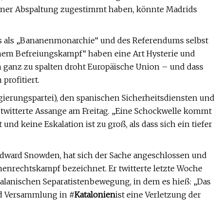
einer Abspaltung zugestimmt haben, könnte Madrids
s als „Bananenmonarchie“ und des Referendums selbst
inem Befreiungskampf“ haben eine Art Hysterie und
n ganz zu spalten droht Europäische Union – und dass
profitiert.
egierungspartei), den spanischen Sicherheitsdiensten und
“, twitterte Assange am Freitag. „Eine Schockwelle kommt
 und keine Eskalation ist zu groß, als dass sich ein tiefer
 Edward Snowden, hat sich der Sache angeschlossen und
nrechtskampf bezeichnet. Er twitterte letzte Woche
lanischen Separatistenbewegung, in dem es hieß: „Das
d Versammlung in #
Katalonien
ist eine Verletzung der