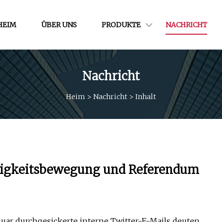
HEIM
ÜBER UNS
PRODUKTE
NACHRICHT
Nachricht
Heim
>
Nachricht
>
Inhalt
gigkeitsbewegung und Referendum
uar durchgesickerte interne Twitter-E-Mails deuten