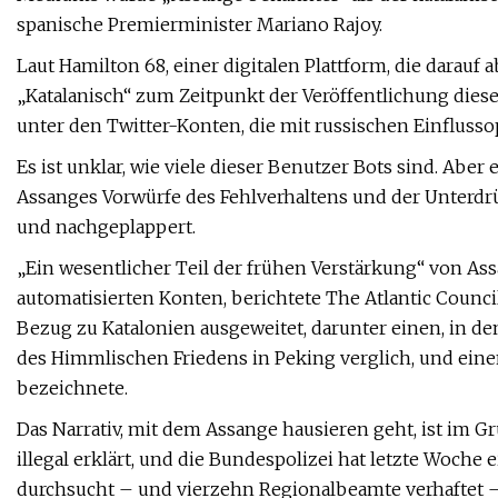
spanische Premierminister Mariano Rajoy.
Laut Hamilton 68, einer digitalen Plattform, die darauf 
„Katalanisch“ zum Zeitpunkt der Veröffentlichung diese
unter den Twitter-Konten, die mit russischen Einfluss
Es ist unklar, wie viele dieser Benutzer Bots sind. Aber
Assanges Vorwürfe des Fehlverhaltens und der Unterdr
und nachgeplappert.
„Ein wesentlicher Teil der frühen Verstärkung“ von A
automatisierten Konten, berichtete The Atlantic Counci
Bezug zu Katalonien ausgeweitet, darunter einen, in de
des Himmlischen Friedens in Peking verglich, und ein
bezeichnete.
Das Narrativ, mit dem Assange hausieren geht, ist im G
illegal erklärt, und die Bundespolizei hat letzte Woch
durchsucht – und vierzehn Regionalbeamte verhaftet