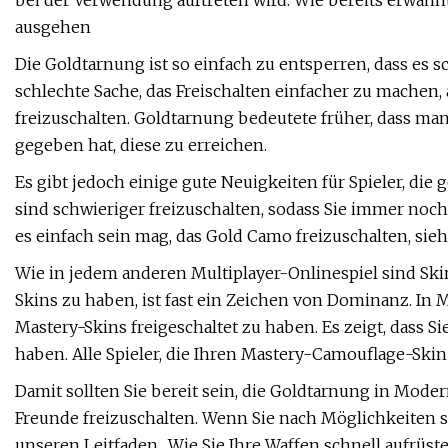
bei der Verwendung auftreten wird. Wie bereits erwähnt
ausgehen
Die Goldtarnung ist so einfach zu entsperren, dass es s
schlechte Sache, das Freischalten einfacher zu machen,
freizuschalten. Goldtarnung bedeutete früher, dass man
gegeben hat, diese zu erreichen.
Es gibt jedoch einige gute Neuigkeiten für Spieler, di
sind schwieriger freizuschalten, sodass Sie immer noc
es einfach sein mag, das Gold Camo freizuschalten, sieh
Wie in jedem anderen Multiplayer-Onlinespiel sind Skin
Skins zu haben, ist fast ein Zeichen von Dominanz. In 
Mastery-Skins freigeschaltet zu haben. Es zeigt, dass Si
haben. Alle Spieler, die Ihren Mastery-Camouflage-Skin 
Damit sollten Sie bereit sein, die Goldtarnung in Modern 
Freunde freizuschalten. Wenn Sie nach Möglichkeiten su
unseren Leitfaden „Wie Sie Ihre Waffen schnell aufrüste