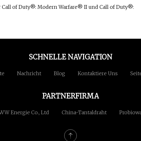
r Call of Duty®: Modern Warfare® II und Call of Duty®:
SCHNELLE NAVIGATION
te
Nachricht
Blog
Kontaktiere Uns
Seit
PARTNERFIRMA
W Energie Co., Ltd
China-Tantaldraht
Probiowa