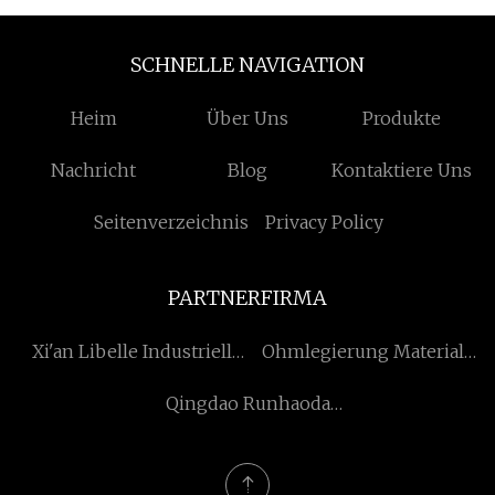
SCHNELLE NAVIGATION
Heim
Über Uns
Produkte
Nachricht
Blog
Kontaktiere Uns
Seitenverzeichnis
Privacy Policy
PARTNERFIRMA
Xi'an Libelle Industriell
Ohmlegierung Material
Automatisierung
Co., Ltd
Qingdao Runhaoda
Technologie Co.,
Technologie Co., Ltd.
Ltd.Changxing Zweig
Unternehmen