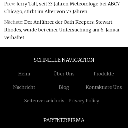
Prev:
Jerry Taft, seit 33 Jahren Meteorologe bei ABC7
Chicago, stirbt im Alter von 77 Jahren
Nächste:
Der Anführer der Oath Keepers, Stewart
Rhodes, wurde bei einer Untersuchung am 6. Januar
verhaftet
SCHNELLE NAVIGATION
Heim
Über Uns
Produkte
Nachricht
Blog
Kontaktiere Uns
Seitenverzeichnis
Privacy Policy
PARTNERFIRMA