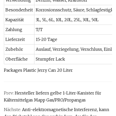
Verwendung
Benzin, Wasser, Kraftstoff
Besonderheit
Korrosionsschutz, Säure, Schlagfestigke
Kapazität
3L, 5L, 6L, 10L, 20L, 25L, 30L, 50L
Zahlung
T/T
Lieferzeit
15-20 Tage
Zubehör
Auslauf, Verriegelung, Verschluss, Einl
Oberfläche
Stumpfer Lack
Packages Plastic Jerry Can 20 Liter
Prev:
Hersteller liefern gelbe 1-Liter-Kanister für
Kältemittelgas Mapp Gas/PRO/Propangas
Nächste:
Anti-elektromagnetische Interferenz, kann