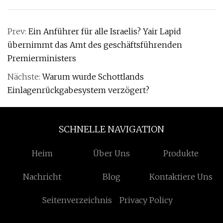
Prev:
Ein Anführer für alle Israelis? Yair Lapid
übernimmt das Amt des geschäftsführenden
Premierministers
Nächste:
Warum wurde Schottlands
Einlagenrückgabesystem verzögert?
SCHNELLE NAVIGATION
Heim
Über Uns
Produkte
Nachricht
Blog
Kontaktiere Uns
Seitenverzeichnis
Privacy Policy