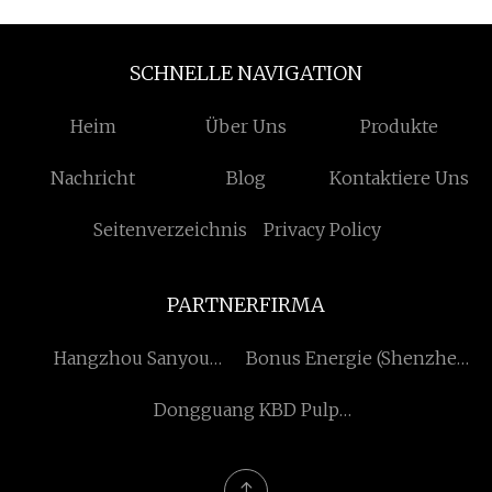
SCHNELLE NAVIGATION
Heim
Über Uns
Produkte
Nachricht
Blog
Kontaktiere Uns
Seitenverzeichnis
Privacy Policy
PARTNERFIRMA
Hangzhou Sanyou
Bonus Energie (Shenzhen)
Intelligent Mechanisch
Co., Ltd
Dongguang KBD Pulp
Und Elektrik Ausrüstung
Mould Package Products
Co., Ltd
Co., Ltd.