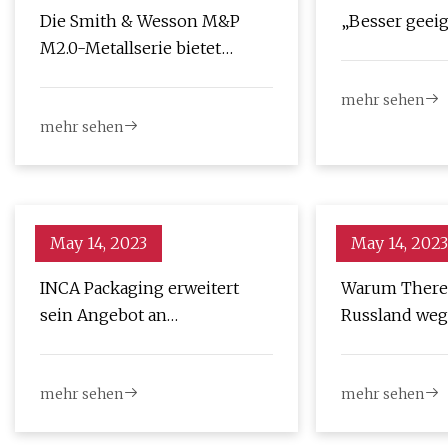
Die Smith & Wesson M&P
„Besser geeig
M2.0-Metallserie bietet
schwerere Optionen
mehr sehen
mehr sehen
May 14, 2023
May 14, 2023
INCA Packaging erweitert
Warum There
sein Angebot an
Russland weg
nachhaltigen
Vergiftung vo
Aluminiumlösungen
nicht lähmt
mehr sehen
mehr sehen