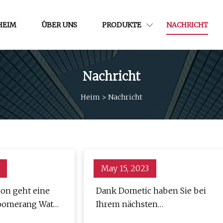
HEIM
ÜBER UNS
PRODUKTE
NACHRICHT
Nachricht
Heim
>
Nachricht
May 15, 2023
ion geht eine
Dank Dometic haben Sie bei
Boomerang Water
Ihrem nächsten
en mit On zu
Campingausflug fließendes