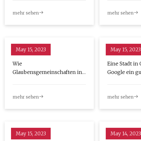
Dosenrecycling im Jahr 2024
versorgen
mehr sehen
mehr sehen
vorzubereiten
May 15, 2023
May 15, 2023
Wie
Eine Stadt in 
Glaubensgemeinschaften in
Google ein g
Colorado Waffengewalt
bekämpfen
mehr sehen
mehr sehen
May 15, 2023
May 14, 2023