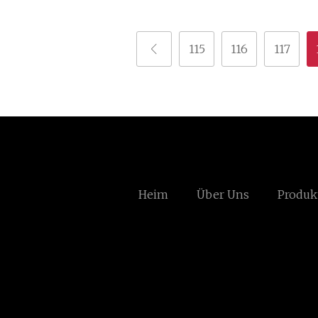
115
116
117
Heim
Über Uns
Produk