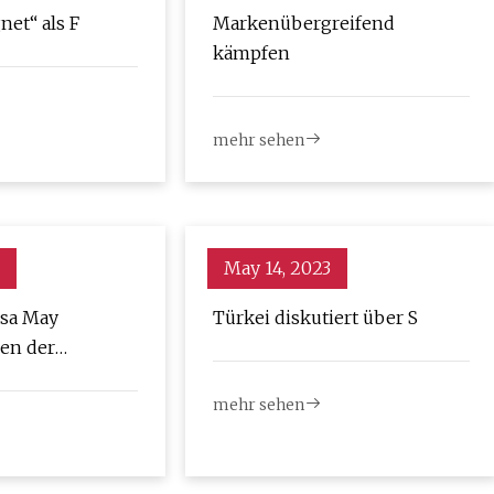
net“ als F
Markenübergreifend
kämpfen
mehr sehen
May 14, 2023
sa May
Türkei diskutiert über S
en der
n Sergej Skripal
mehr sehen