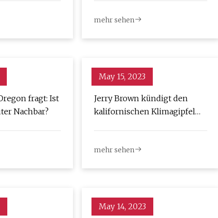
Wasser
mehr sehen
May 15, 2023
Oregon fragt: Ist
Jerry Brown kündigt den
uter Nachbar?
kalifornischen Klimagipfel
als Missachtung von Trump
an
mehr sehen
May 14, 2023